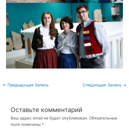
Навигация
←
Предыдущая Запись
Следующая Запись
→
по
записям
Оставьте комментарий
Ваш адрес email не будет опубликован.
Обязательные
поля помечены
*