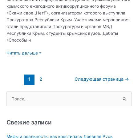
крымского ежегодного антикоррупционного форума
«Скажи свое „Нет!“», организатором которого выступила
Прокуратура Республики Крым. Участниками мероприятия
стали представители Прокуратуры и органов МВД
Республики Крым, студенты крымских вузов. Дебаты
«Способы и
Студенты
Читать дальше »
Крымского
федерального
университета
Постраничная
1
2
Следующая страница
→
приняли
навигация
участие
записи
в
П
всекрымских
о
антикоррупционных
и
дебатах
с
Свежие записи
к
Мифы и реальность: как крестилась Древняя Русь
: