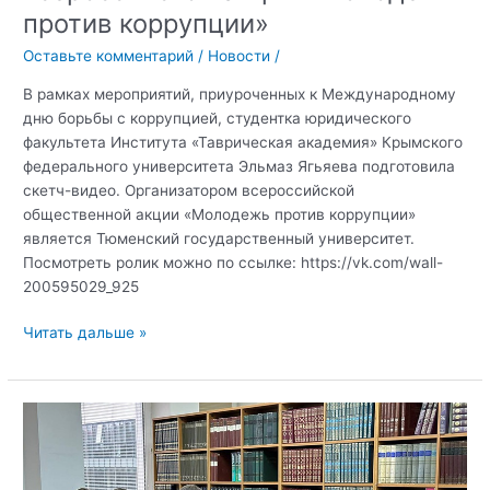
против коррупции»
всероссийской
научно-
Оставьте комментарий
/
Новости
/
практической
В рамках мероприятий, приуроченных к Международному
конференции
дню борьбы с коррупцией, студентка юридического
«Вопросы
факультета Института «Таврическая академия» Крымского
противодействия
федерального университета Эльмаз Ягьяева подготовила
идеологии
скетч-видео. Организатором всероссийской
терроризма
общественной акции «Молодежь против коррупции»
в
является Тюменский государственный университет.
современных
Посмотреть ролик можно по ссылке: https://vk.com/wall-
условиях»
200595029_925
Студентка
Читать дальше »
Крымского
федерального
университета
приняла
участие
во