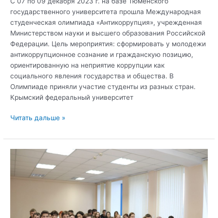
С 07 по 09 декабря 2023 г. на базе Тюменского
государственного университета прошла Международная
студенческая олимпиада «Антикоррупция», учрежденная
Министерством науки и высшего образования Российской
Федерации. Цель мероприятия: сформировать у молодежи
антикоррупционное сознание и гражданскую позицию,
ориентированную на неприятие коррупции как
социального явления государства и общества. В
Олимпиаде приняли участие студенты из разных стран.
Крымский федеральный университет
Студенческий
Читать дальше »
«Интернет-
патруль»
КФУ
им.
В.И.
Вернадского
принял
участие
в