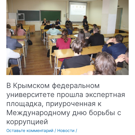
принял
участие
во
Всероссийском
форуме
«Российский
конституционализм.
История
и
современность»
В Крымском федеральном
университете прошла экспертная
площадка, приуроченная к
Международному дню борьбы с
коррупцией
Оставьте комментарий
/
Новости
/