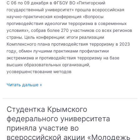
С 06 по 09 декабря в ФГБОУ ВО «Пятигорский
государственный университет» прошла всероссийская
научно-практическая конференция «Вопросы
противодействия идеологии терроризма в современных
условиях», собрав более 270 участников со всех регионов
страны. Цель конференции: итоги реализации
Комплексного плана противодействия терроризму в 2023
году, обмен лучшими практиками профилактики
экстремизма и противодействия терроризму на базе
высших образовательных организаций,
усовершенствование методов
Директор
Читать дальше »
КЦ
КФУ
им.
Студентка Крымского
В.И.
федерального университета
Вернадского
приняла
приняла участие во
участие
всероссийской акции «Молодежь
во