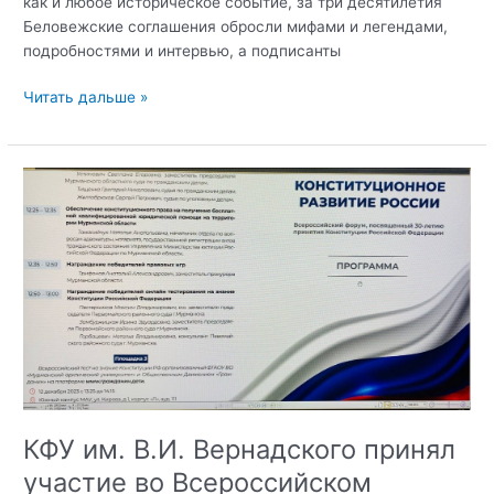
как и любое историческое событие, за три десятилетия
Беловежские соглашения обросли мифами и легендами,
подробностями и интервью, а подписанты
В
Читать дальше »
Крымском
федеральном
университете
прошла
викторина,
приуроченная
ко
дню
Беловежских
соглашений
КФУ им. В.И. Вернадского принял
участие во Всероссийском