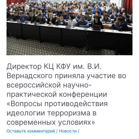
повышения
квалификации
«Основы
профилактики
деструктивного
социального
воздействия
на
молодёжь
Директор КЦ КФУ им. В.И.
в
Вернадского приняла участие во
сети
Интернет
всероссийской научно-
в
практической конференции
социальных
«Вопросы противодействия
сетях»
идеологии терроризма в
современных условиях»
Оставьте комментарий
/
Новости
/