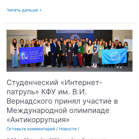
В
Читать дальше »
Научной
библиотеке
КФУ
им.
В.И.
Вернадского
действует
выставка
«СВОи»
Студенческий «Интернет-
патруль» КФУ им. В.И.
Вернадского принял участие в
Международной олимпиаде
«Антикоррупция»
Оставьте комментарий
/
Новости
/