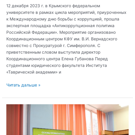
12 декабря 2023 г. в Крымского федеральном
университете в рамках цикла мероприятий, приуроченных
к Международному дню борьбы с коррупцией, прошла
экспертная площадка «Антикоррупционная политика
Российской Федерации». Мероприятие организовано
Координационным центром КФУ им. В.И. Вернадского
совместно с Прокуратурой г. Симферополя. С
приветственным словом выступила директор
Координационного центра Елена Губанова Перед
студентами юридического факультета Института
«Таврической академии» и
В
Читать дальше »
Крымском
федеральном
университете
прошла
экспертная
площадка,
приуроченная