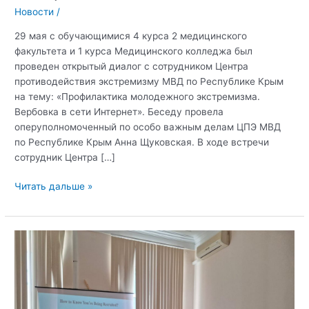
Новости
/
29 мая с обучающимися 4 курса 2 медицинского
факультета и 1 курса Медицинского колледжа был
проведен открытый диалог с сотрудником Центра
противодействия экстремизму МВД по Республике Крым
на тему: «Профилактика молодежного экстремизма.
Вербовка в сети Интернет». Беседу провела
оперуполномоченный по особо важным делам ЦПЭ МВД
по Республике Крым Анна Щуковская. В ходе встречи
сотрудник Центра […]
Открытый
Читать дальше »
диалог
в
ОТКЗ
Медицинском
институте:
профилактика
молодежного
экстремизма.