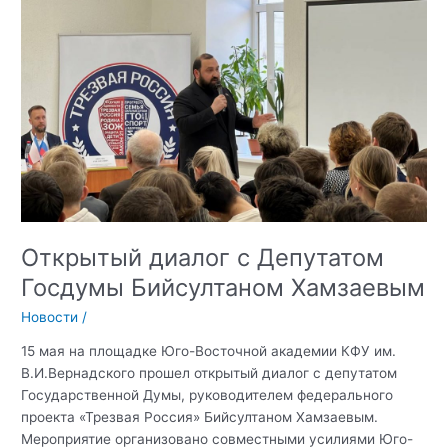
им.
В.И.
Вернадского
Елена
Губанова
рассказала
о
реализации
мероприятий
Комплексного
плана
противодействия
Открытый диалог с Депутатом
идеологии
Госдумы Бийсултаном Хамзаевым
терроризма
Новости
/
15 мая на площадке Юго-Восточной академии КФУ им.
В.И.Вернадского прошел открытый диалог с депутатом
Государственной Думы, руководителем федерального
проекта «Трезвая Россия» Бийсултаном Хамзаевым.
Мероприятие организовано совместными усилиями Юго-