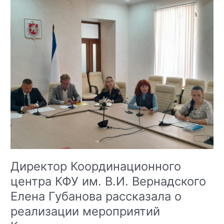
филологии:
основы
антитеррористической
безопасности
Директор Координационного
центра КФУ им. В.И. Вернадского
Елена Губанова рассказала о
реализации мероприятий