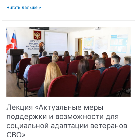
Открытый
Читать дальше »
диалог
в
Таврическом
колледже:
Противодействие
терроризму
и
экстремизма
в
сети
Интернет
Лекция «Актуальные меры
поддержки и возможности для
социальной адаптации ветеранов
СВО»