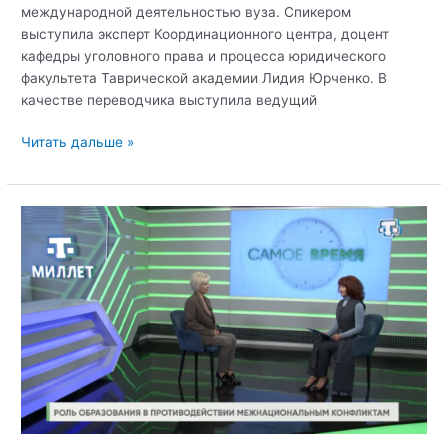
международной деятельностью вуза. Спикером
выступила эксперт Координационного центра, доцент
кафедры уголовного права и процесса юридического
факультета Таврической академии Лидия Юрченко. В
качестве переводчика выступила ведущий
Открытый
Читать дальше »
диалог:
основные
виды
мошенничеств
и
способы
их
профилактики