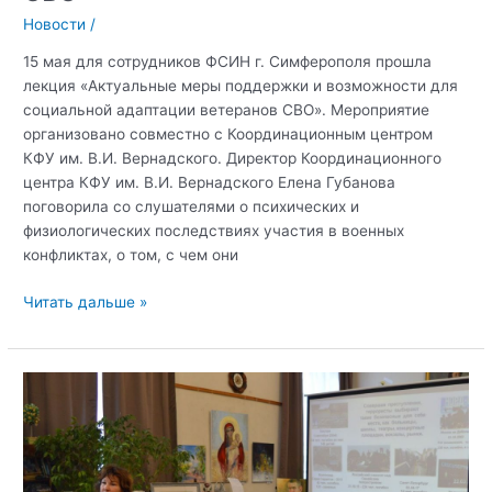
Новости
/
15 мая для сотрудников ФСИН г. Симферополя прошла
лекция «Актуальные меры поддержки и возможности для
социальной адаптации ветеранов СВО». Мероприятие
организовано совместно с Координационным центром
КФУ им. В.И. Вернадского. Директор Координационного
центра КФУ им. В.И. Вернадского Елена Губанова
поговорила со слушателями о психических и
физиологических последствиях участия в военных
конфликтах, о том, с чем они
Лекция
Читать дальше »
«Актуальные
меры
поддержки
и
возможности
для
социальной