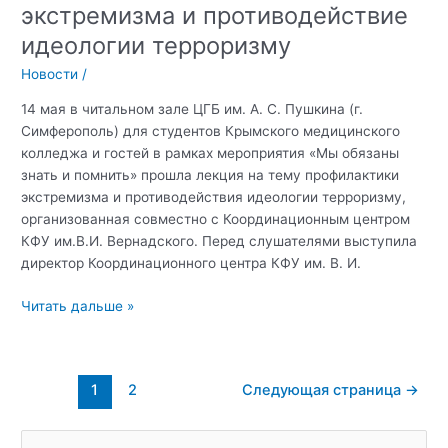
экстремизма и противодействие
идеологии терроризму
Новости
/
14 мая в читальном зале ЦГБ им. А. С. Пушкина (г.
Симферополь) для студентов Крымского медицинского
колледжа и гостей в рамках мероприятия «Мы обязаны
знать и помнить» прошла лекция на тему профилактики
экстремизма и противодействия идеологии терроризму,
организованная совместно с Координационным центром
КФУ им.В.И. Вернадского. Перед слушателями выступила
директор Координационного центра КФУ им. В. И.
Лекция
Читать дальше »
«Профилактика
экстремизма
и
Постраничная
1
2
Следующая страница
→
противодействие
навигация
идеологии
записи
терроризму
П