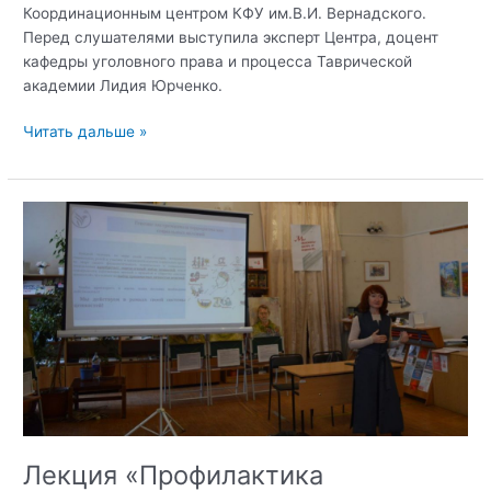
Координационным центром КФУ им.В.И. Вернадского.
Перед слушателями выступила эксперт Центра, доцент
кафедры уголовного права и процесса Таврической
академии Лидия Юрченко.
Лекция
Читать дальше »
«Основы
антитеррористической
защищенности»
Лекция «Профилактика