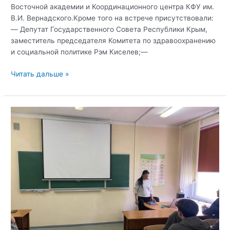
Восточной академии и Координационного центра КФУ им.
В.И. Вернадского.Кроме того на встрече присутствовали:
— Депутат Государственного Совета Республики Крым,
заместитель председателя Комитета по здравоохранению
и социальной политике Рэм Киселев;—
Открытый
Читать дальше »
диалог
с
Депутатом
Госдумы
Бийсултаном
Хамзаевым