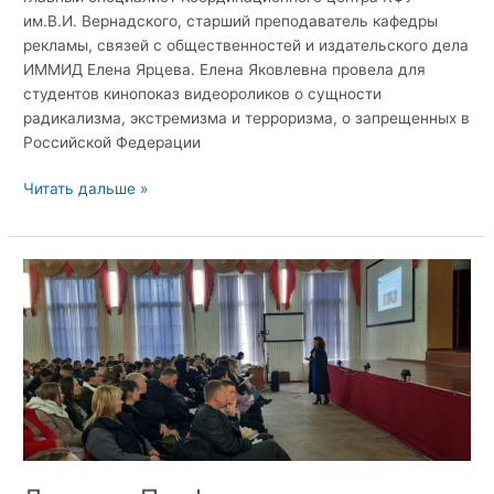
им.В.И. Вернадского, старший преподаватель кафедры
рекламы, связей с общественностей и издательского дела
ИММИД Елена Ярцева. Елена Яковлевна провела для
студентов кинопоказ видеороликов о сущности
радикализма, экстремизма и терроризма, о запрещенных в
Российской Федерации
Кураторский
Читать дальше »
час
«Преступная
сущность
террористических
организаций»