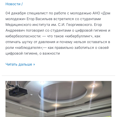
Новости
/
04 декабря специалист по работе с молодежью АНО «Дом
молодежи» Егор Васильев встретился со студентами
Медицинского института им. С.И. Георгиевского. Егор
Андреевич поговорил со студентами о цифровой гигиене и
кибербезопасности: — что такое «кибербуллинг», как
отличать шутку от давления и почему нельзя оставаться в
роли «наблюдателя»;— как правильно заботиться о своей
цифровой гигиене, о важности
Лекция
Читать дальше »
в
Медицинском
институте:
цифровая
гигиена
и
кибербезопасность