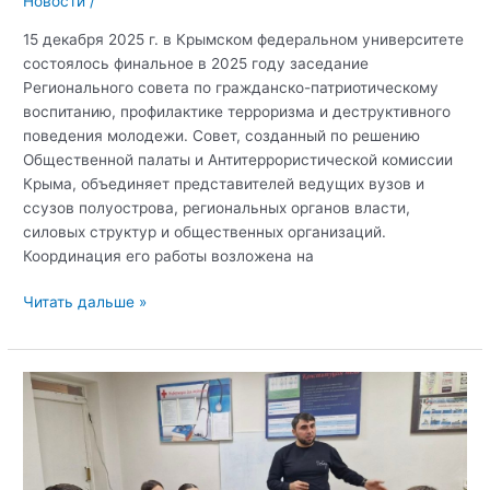
Новости
/
15 декабря 2025 г. в Крымском федеральном университете
состоялось финальное в 2025 году заседание
Регионального совета по гражданско-патриотическому
воспитанию, профилактике терроризма и деструктивного
поведения молодежи. Совет, созданный по решению
Общественной палаты и Антитеррористической комиссии
Крыма, объединяет представителей ведущих вузов и
ссузов полуострова, региональных органов власти,
силовых структур и общественных организаций.
Координация его работы возложена на
Заседание
Читать дальше »
Регионального
совета
по
гражданско-
патриотическому
воспитанию,
профилактике