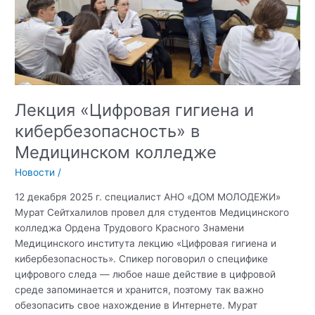
терроризма
и
деструктивного
поведения
молодежи
при
КФУ
Лекция «Цифровая гигиена и
им.В.И.
Вернадского
кибербезопасность» в
Медицинском колледже
Новости
/
12 декабря 2025 г. специалист АНО «ДОМ МОЛОДЕЖИ»
Мурат Сейтхалилов провел для студентов Медицинского
колледжа Ордена Трудового Красного Знамени
Медицинского института лекцию «Цифровая гигиена и
кибербезопасность». Спикер поговорил о специфике
цифрового следа — любое наше действие в цифровой
среде запоминается и хранится, поэтому так важно
обезопасить свое нахождение в Интернете. Мурат