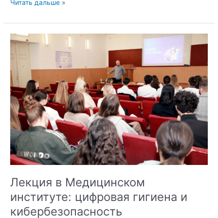
Возложение
Читать дальше »
цветов
ко
Дню
Героев
Отечества
Лекция в Медицинском
институте: цифровая гигиена и
кибербезопасность