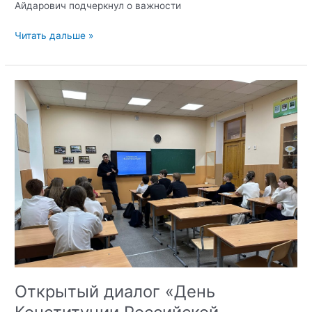
Айдарович подчеркнул о важности
Лекция
Читать дальше »
«Цифровая
гигиена
и
кибербезопасность»
в
Медицинском
колледже
Открытый диалог «День