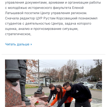
управления документами, архивами и организации работы
с молодёжью исторического факультета Еленой
Латышевой посетили Центр управления регионом.
Сначала редактор ЦУР Рустам Корсовецкий познакомил
студентов с деятельностью Центра, задача которого
оценка, анализ и прогнозирование ситуации,
стратегическое,
Открытый
Читать дальше »
диалог
в
Центре
управления
регионом:
День
Героев
Отечества