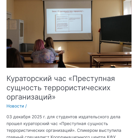
в
День
Героев
Отечества
Кураторский час «Преступная
сущность террористических
организаций»
Новости
/
03 декабря 2025 г. для студентов издательского дела
прошел кураторский час «Преступная сущность
террористических организаций». Спикером выступила
главный специалист Координационного центра КФУ