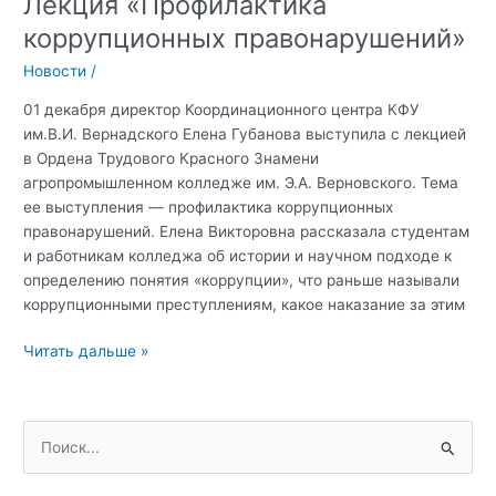
Лекция «Профилактика
коррупционных правонарушений»
Новости
/
01 декабря директор Координационного центра КФУ
им.В.И. Вернадского Елена Губанова выступила с лекцией
в Ордена Трудового Красного Знамени
агропромышленном колледже им. Э.А. Верновского. Тема
ее выступления — профилактика коррупционных
правонарушений. Елена Викторовна рассказала студентам
и работникам колледжа об истории и научном подходе к
определению понятия «коррупции», что раньше называли
коррупционными преступлениям, какое наказание за этим
Лекция
Читать дальше »
«Профилактика
коррупционных
правонарушений»
П
о
и