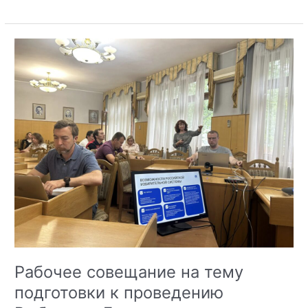
vs
Реальность:
чем
на
самом
деле
опасен
«безопасный»
чат?
Рабочее совещание на тему
подготовки к проведению