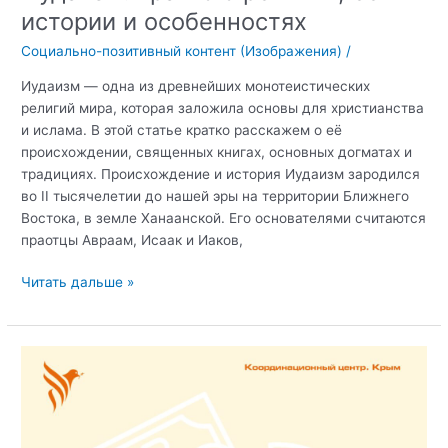
истории и особенностях
Социально-позитивный контент (Изображения)
/
Иудаизм — одна из древнейших монотеистических
религий мира, которая заложила основы для христианства
и ислама. В этой статье кратко расскажем о её
происхождении, священных книгах, основных догматах и
традициях. Происхождение и история Иудаизм зародился
во II тысячелетии до нашей эры на территории Ближнего
Востока, в земле Ханаанской. Его основателями считаются
праотцы Авраам, Исаак и Иаков,
Иудаизм:
Читать дальше »
кратко
о
религии,
её
истории
и
особенностях