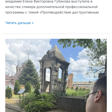
академии Елена Викторовна Губанова выступила в
качестве спикера дополнительной профессиональной
программы с темой «Противодействие деструктивным
Обучающее
Читать дальше »
мероприятие
для
преподавателей
Крымского
филиала
РГУП
«Противодействие
деструктивным
идеологиям
и
информационным
угрозам
в
молодежной
среде»