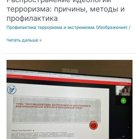
терроризма: причины, методы и
профилактика
Профилактика терроризма и экстремизма (Изображения)
/
Распространение
Читать дальше »
идеологии
терроризма:
причины,
методы
и
профилактика