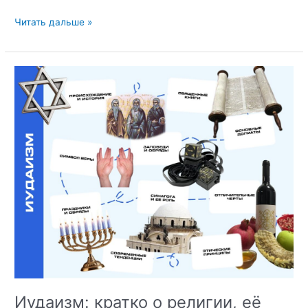
ЭМОЦИОНАЛЬНЫЕ
Читать дальше »
ЭТАПЫ
ИНТЕГРАЦИИ:КАК
ПЕРЕЖИТЬ
КУЛЬТУРНЫЙ
«ШОК»В
РОССИИ
И
АДАПТИРОВАТЬСЯ
Иудаизм: кратко о религии, её