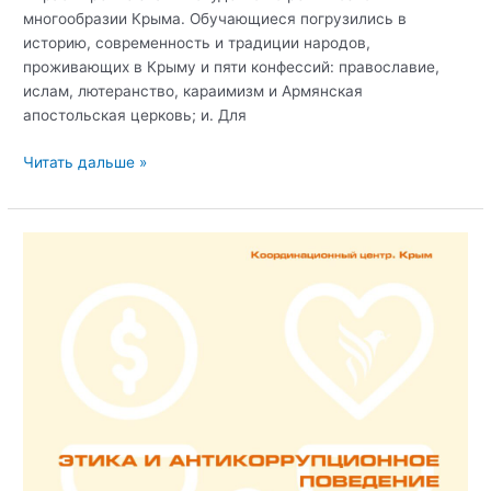
многообразии Крыма. Обучающиеся погрузились в
историю, современность и традиции народов,
проживающих в Крыму и пяти конфессий: православие,
ислам, лютеранство, караимизм и Армянская
апостольская церковь; и. Для
Студенческий
Читать дальше »
проект
«Кисти
не
врут»