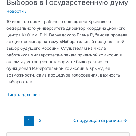
Выборов в Государственную думу
Новости
/
10 июня во время рабочего совещания Крымского
федерального университета директор Координационного
центра КФУ им. В.И. Вернадского Елена Губанова провела
лекцию-семинар на тему «Избирательный процесс: твой
выбор будущего России». Слушателям из числа
работников университета-членам приемной комиссии в
очном и дистанционном формате было разъяснен
функционал Избирательной комиссии в Крыму, ее
возможности, сама процедура голосования, важность
выборов как
Рабочее
Читать дальше »
совещание
на
тему
Постраничная
1
2
Следующая страница
→
подготовки
навигация
к
записи
проведению