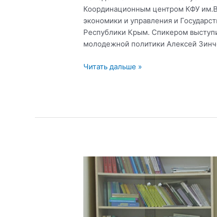
Координационным центром КФУ им.В,
экономики и управления и Государ
Республики Крым. Спикером выступи
молодежной политики Алексей Зинче
Лекция
Читать дальше »
«Реализация
молодежной
политики
в
Республике
Крым»