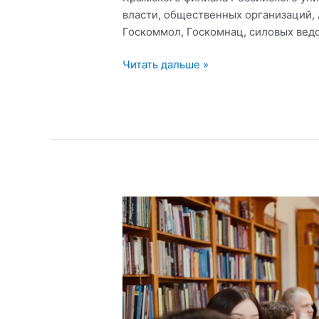
власти, общественных организаций,
Госкоммол, Госкомнац, силовых ведо
В
Читать дальше »
Крымском
федеральном
университете
им.
В.И.
Вернадского
прошло
заседание
Регионального
совета
по
гражданско-
патриотическому
воспитанию,