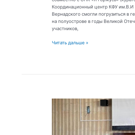
Координационный центр КФУ им.В.И .
Вернадского смогли погрузиться в 
на полуострове в годы Великой Отеч
участников,
В
Читать дальше »
Крымском
федеральном
университете
прошла
интеллектуальная
игра
«РИСК»