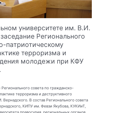
ном университете им. В.И.
 заседание Регионального
ко-патриотическому
актике терроризма и
едения молодежи при КФУ
.
е Регионального совета по гражданско-
лактике терроризма и деструктивного
. Вернадского. В состав Регионального совета
Вернадского, КИПУ им. Февзи Якубова, КУКИиТ,
верситета правосудия, региональных органов