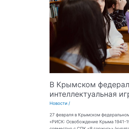
профилактике
терроризма
и
деструктивного
поведения
молодежи
при
КФУ
им.
В.И.
Вернадского.
В Крымском федерал
интеллектуальная и
Новости
/
27 февраля в Крымском федеральном
«РИСК: Освобождение Крыма 1941-1
совместно с СПК «Я горжусь» (кура