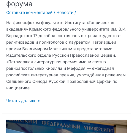
форума
Оставьте комментарий
/
Новости
/
На философском факультете Института «Таврическая
академия» Крымского федерального университета им. В.И.
Вернадского 17 декабря состоялась встреча студентов-
религиоведов и политологов с лауреатом Патриаршей
премии Владимиром Малягиным и представителями
Издательского отдела Русской Православной Церкви.
«Патриаршая литературная премия имени святых
равноапостольных Кирилла и Мефодия — ежегодная
российская литературная премия, учреждённая решением
Священного Синода Русской Православной Церкви по
инициативе
В
Читать дальше »
Крымском
федеральном
университете
прошла
встреча