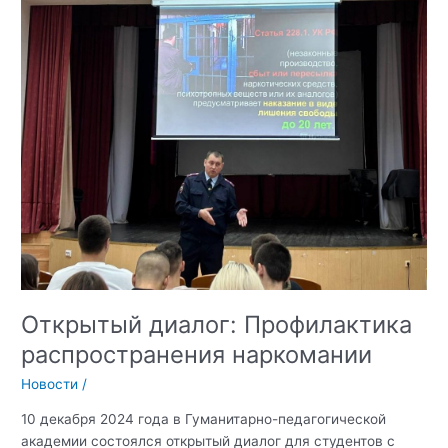
Красного
Знамени
Медицинском
институте
им.С.И.
Георгиевского:
формирование
позитивного
образа
правоохранительных
органов
Открытый диалог: Профилактика
распространения наркомании
Новости
/
10 декабря 2024 года в Гуманитарно-педагогической
академии состоялся открытый диалог для студентов с