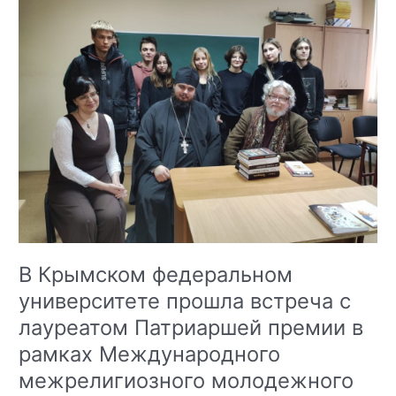
провел
традиционную
акцию
«Тайный
Книжный
Дед
Мороз
2025»
В Крымском федеральном
университете прошла встреча с
лауреатом Патриаршей премии в
рамках Международного
межрелигиозного молодежного