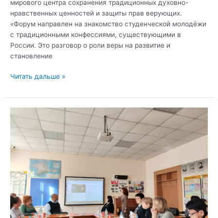
мирового центра сохранения традиционных духовно-
нравственных ценностей и защиты прав верующих.
«Форум направлен на знакомство студенческой молодёжи
с традиционными конфессиями, существующими в
России. Это разговор о роли веры на развитие и
становление
В
Читать дальше »
Крымском
федеральном
университете
им.
В.
И.
Вернадского
состоялся
межрегиональный
открытый
диалог
«Россия
–