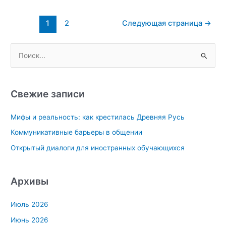
сотрудниками
МВД
Постраничная
1
2
Следующая страница
→
по
навигация
Республике
записи
Крым
П
в
о
ОТКЗ
и
Медицинском
с
институте
Свежие записи
им.С.И.
к
Георгиевского
Мифы и реальность: как крестилась Древняя Русь
:
Коммуникативные барьеры в общении
Открытый диалоги для иностранных обучающихся
Архивы
Июль 2026
Июнь 2026