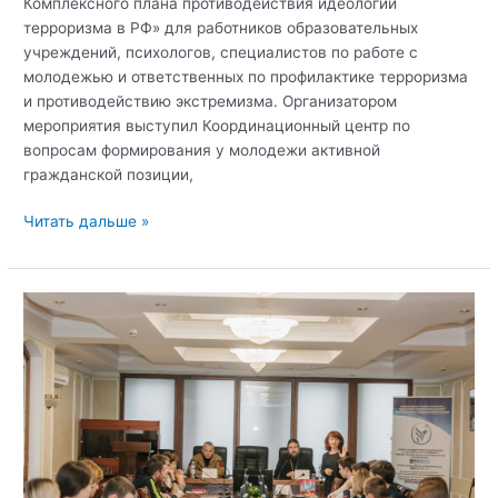
Комплексного плана противодействия идеологии
терроризма в РФ» для работников образовательных
учреждений, психологов, специалистов по работе с
молодежью и ответственных по профилактике терроризма
и противодействию экстремизма. Организатором
мероприятия выступил Координационный центр по
вопросам формирования у молодежи активной
гражданской позиции,
В
Читать дальше »
Крымском
федеральном
университете
прошел
лекционный
курс
программы
повышения
квалификации
«Реализация
мероприятий