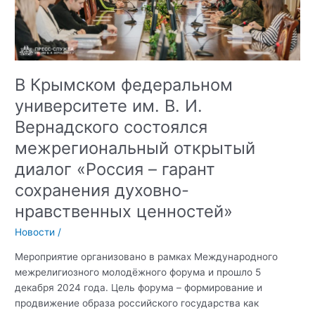
Комплексного
плана
противодействия
идеологии
терроризма
В Крымском федеральном
в
университете им. В. И.
РФ»
Вернадского состоялся
межрегиональный открытый
диалог «Россия – гарант
сохранения духовно-
нравственных ценностей»
Новости
/
Мероприятие организовано в рамках Международного
межрелигиозного молодёжного форума и прошло 5
декабря 2024 года. Цель форума – формирование и
продвижение образа российского государства как