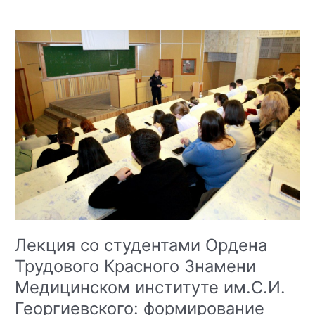
федеральном
университете
прошел
круглый
стол
в
рамках
Международного
межрелигиозного
молодежного
форума
Лекция со студентами Ордена
Трудового Красного Знамени
Медицинском институте им.С.И.
Георгиевского: формирование