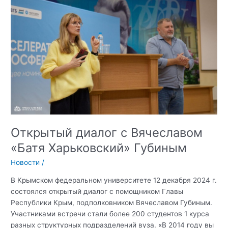
с
лауреатом
Патриаршей
премии
в
рамках
Международного
межрелигиозного
молодежного
форума
Открытый диалог с Вячеславом
«Батя Харьковский» Губиным
Новости
/
В Крымском федеральном университете 12 декабря 2024 г.
состоялся открытый диалог с помощником Главы
Республики Крым, подполковником Вячеславом Губиным.
Участниками встречи стали более 200 студентов 1 курса
разных структурных подразделений вуза. «В 2014 году вы