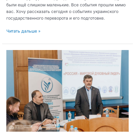
были ещё слишком маленькие. Все события прошли мимо
вас. Хочу рассказать сегодня о событиях украинского
государственного переворота и его подготовке.
Открытый
Читать дальше »
диалог
с
Вячеславом
«Батя
Харьковский»
Губиным