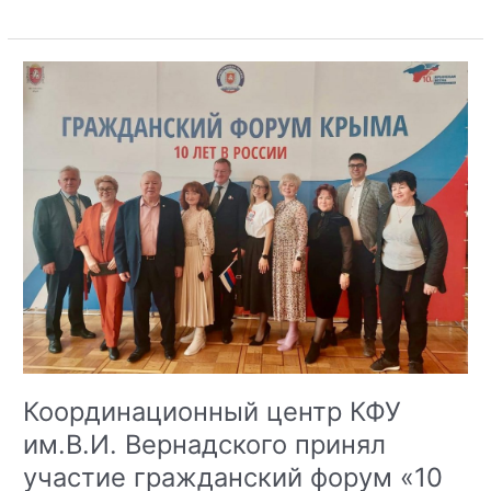
диалог:
Найти
своих
героев,
оставшихся
в
живых
Координационный центр КФУ
им.В.И. Вернадского принял
участие гражданский форум «10