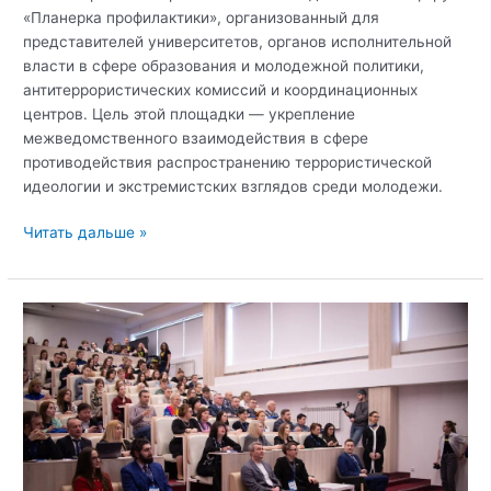
«Планерка профилактики», организованный для
представителей университетов, органов исполнительной
власти в сфере образования и молодежной политики,
антитеррористических комиссий и координационных
центров. Цель этой площадки — укрепление
межведомственного взаимодействия в сфере
противодействия распространению террористической
идеологии и экстремистских взглядов среди молодежи.
Крымский
Читать дальше »
федеральный
университет
им.В.И.
Вернадского
принял
участие
во
Всероссийском
межведомственном
форуме