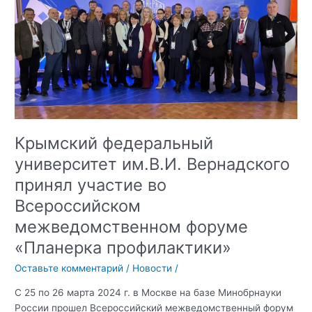
в
сфере
формирования
межкультурного
и
межнационального
диалога
в
студенческой
Крымский федеральный
среде
университет им.В.И. Вернадского
принял участие во
Всероссийском
межведомственном форуме
«Планерка профилактики»
Оставьте комментарий
/
Новости
/
С 25 по 26 марта 2024 г. в Москве на базе Минобрнауки
России прошел Всероссийский межведомственный форум