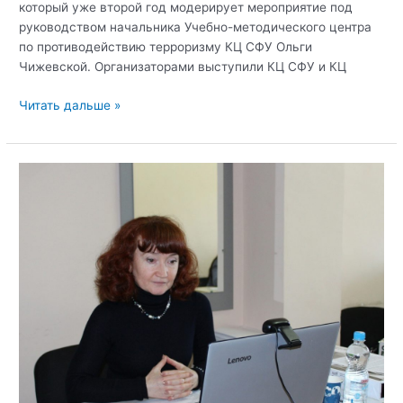
который уже второй год модерирует мероприятие под
руководством начальника Учебно-методического центра
по противодействию терроризму КЦ СФУ Ольги
Чижевской. Организаторами выступили КЦ СФУ и КЦ
В
Читать дальше »
Крыму
прошел
Всероссийский
телемост,
приуроченный
к
десятилетию
Крымской
весны