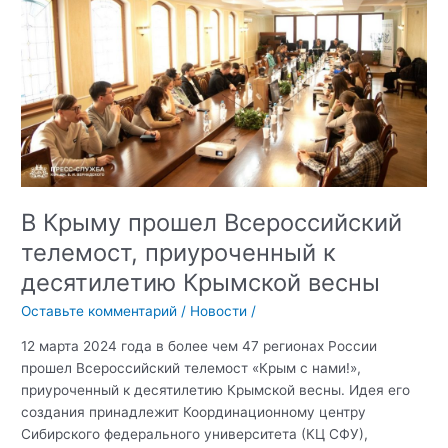
гражданский
форум
«10
лет
в
России»
В Крыму прошел Всероссийский
телемост, приуроченный к
десятилетию Крымской весны
Оставьте комментарий
/
Новости
/
12 марта 2024 года в более чем 47 регионах России
прошел Всероссийский телемост «Крым с нами!»,
приуроченный к десятилетию Крымской весны. Идея его
создания принадлежит Координационному центру
Сибирского федерального университета (КЦ СФУ),