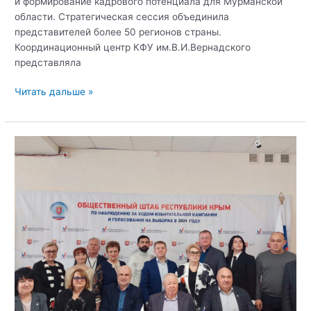
и формирование кадрового потенциала для Мурманской
области. Стратегическая сессия объединила
представителей более 50 регионов страны.
Координационный центр КФУ им.В.И.Вернадского
представляла
Специалист
Читать дальше »
координационного
центра
Елена
Елькина
приняла
участие
во
всероссийской
стратегической
сессии
«АРКТИЧЕСКИЙ
ПЛАЦДАРМ»