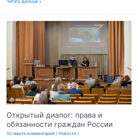
В
Читать дальше »
Крымском
федеральном
университете
стартовали
учебно-
методические
семинары
Открытый диалог: права и
обязанности граждан России
Оставьте комментарий
/
Новости
/