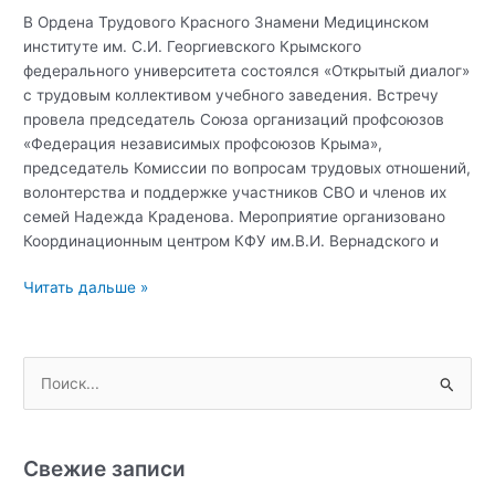
В Ордена Трудового Красного Знамени Медицинском
институте им. С.И. Георгиевского Крымского
федерального университета состоялся «Открытый диалог»
с трудовым коллективом учебного заведения. Встречу
провела председатель Союза организаций профсоюзов
«Федерация независимых профсоюзов Крыма»,
председатель Комиссии по вопросам трудовых отношений,
волонтерства и поддержке участников СВО и членов их
семей Надежда Краденова. Мероприятие организовано
Координационным центром КФУ им.В.И. Вернадского и
Открытый
Читать дальше »
диалог:
права
и
П
обязанности
о
граждан
и
России
с
Свежие записи
к