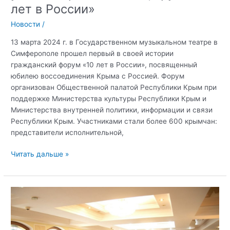
лет в России»
Новости
/
13 марта 2024 г. в Государственном музыкальном театре в
Симферополе прошел первый в своей истории
гражданский форум «10 лет в России», посвященный
юбилею воссоединения Крыма с Россией. Форум
организован Общественной палатой Республики Крым при
поддержке Министерства культуры Республики Крым и
Министерства внутренней политики, информации и связи
Республики Крым. Участниками стали более 600 крымчан:
представители исполнительной,
Координационный
Читать дальше »
центр
КФУ
им.В.И.
Вернадского
принял
участие