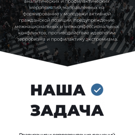
аналитических и профилактических 
мероприятий, направленных на 
формирование у молодежи активной 
гражданской позиции, предупреждение 
межнациональных и межконфессиональных 
конфликтов, противодействие идеологии 
терроризма и профилактику экстремизма.
Реализация и сопровождение решений 