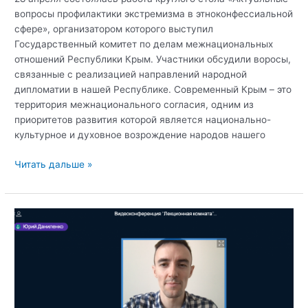
вопросы профилактики экстремизма в этноконфессиальной
сфере», организатором которого выступил
Государственный комитет по делам межнациональных
отношений Республики Крым. Участники обсудили воросы,
связанные с реализацией направлений народной
дипломатии в нашей Республике. Современный Крым – это
территория межнационального согласия, одним из
приоритетов развития которой является национально-
культурное и духовное возрождение народов нашего
Круглый
Читать дальше »
стол
«Актуальные
вопросы
профилактики
экстремизма
в
этноконфессиальной
сфере»