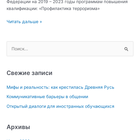
Федерации на 2019 – 2023 годы программам повышения
квалификации: «Профилактика терроризма»
В
Читать дальше »
период
18
–
П
29
о
апреля
и
2022
г.
с
Свежие записи
УМЦ
к
КЦ
Мифы и реальность: как крестилась Древняя Русь
:
КФУ
Коммуникативные барьеры в общении
им.
В.И.
Открытый диалоги для иностранных обучающихся
Вернадского
реализовано
обучение
Архивы
государственных,
муниципальных