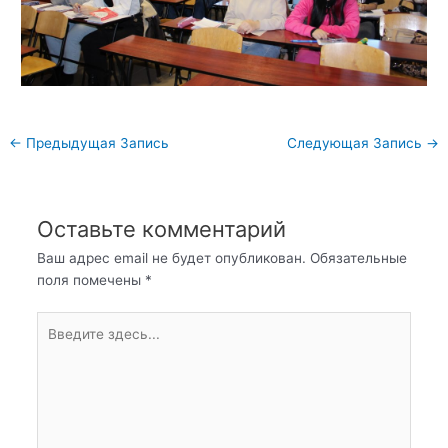
Навигация
←
Предыдущая Запись
Следующая Запись
→
по
записям
Оставьте комментарий
Ваш адрес email не будет опубликован.
Обязательные
поля помечены
*
Введите
здесь...