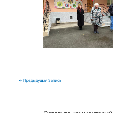
Навигация
←
Предыдущая Запись
по
записям