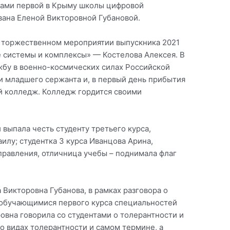
ками первой в Крыму школы цифровой
вана Еленой Викторовной Губановой.
ь торжественном мероприятии выпускника 2021
 системы и комплексы» — Костелова Алексея. В
жбу в военно-космических силах Российской
ии младшего сержанта и, в первый день прибытия
ой колледж. Колледж гордится своими
выпала честь студенту третьего курса,
лу; студентка 3 курса Иванцова Арина,
правления, отличница учебы – поднимала флаг
Викторовна Губанова, в рамках разговора о
 обучающимися первого курса специальностей
овна говорила со студентами о толерантности и
о видах толерантности и самом термине, а