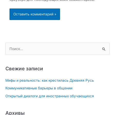
П
о
и
с
Свежие записи
к
Мифы и реальность: как крестилась Древняя Русь
:
Коммуникативные барьеры в общении
Открытый диалоги для иностранных обучающихся
Архивы