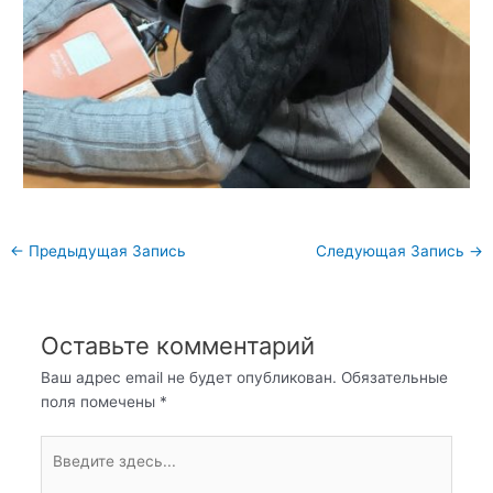
Навигация
←
Предыдущая Запись
Следующая Запись
→
по
записям
Оставьте комментарий
Ваш адрес email не будет опубликован.
Обязательные
поля помечены
*
Введите
здесь...