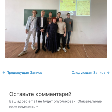
Навигация
←
Предыдущая Запись
Следующая Запись
→
по
записям
Оставьте комментарий
Ваш адрес email не будет опубликован.
Обязательные
поля помечены
*