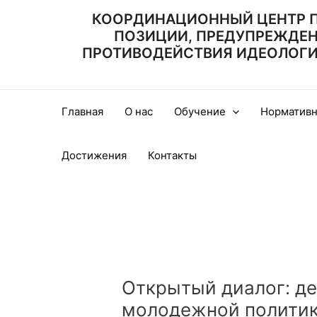
Перейти
КООРДИНАЦИОННЫЙ ЦЕНТР 
к
ПОЗИЦИИ, ПРЕДУПРЕЖДЕ
содержимому
ПРОТИВОДЕЙСТВИЯ ИДЕОЛОГИИ
Главная
О нас
Обучение
Нормативн
Достижения
Контакты
Открытый диалог: д
молодежной полити