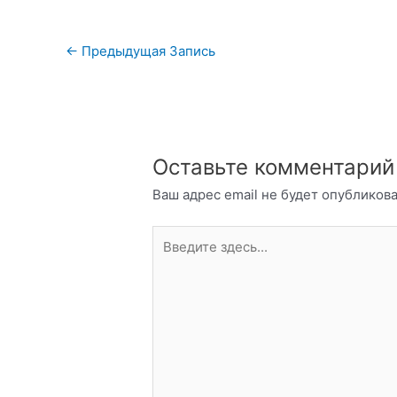
Навигация
←
Предыдущая Запись
по
записям
Оставьте комментарий
Ваш адрес email не будет опубликова
Введите
здесь...