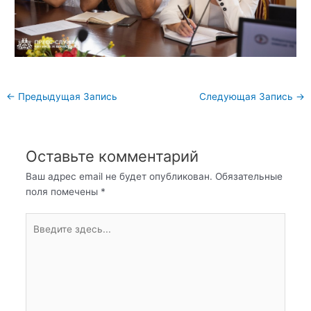
Навигация
←
Предыдущая Запись
Следующая Запись
→
по
записям
Оставьте комментарий
Ваш адрес email не будет опубликован.
Обязательные
поля помечены
*
Введите
здесь...