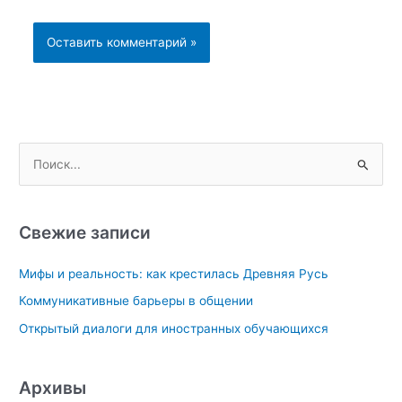
П
о
и
с
Свежие записи
к
Мифы и реальность: как крестилась Древняя Русь
:
Коммуникативные барьеры в общении
Открытый диалоги для иностранных обучающихся
Архивы