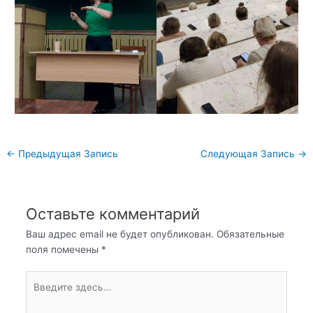
Навигация
←
Предыдущая Запись
Следующая Запись
→
по
записям
Оставьте комментарий
Ваш адрес email не будет опубликован.
Обязательные
поля помечены
*
Введите
здесь...