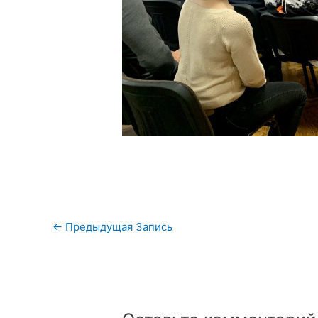
Навигация
←
Предыдущая Запись
по
записям