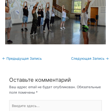
Навигация
←
Предыдущая Запись
Следующая Запись
→
по
записям
Оставьте комментарий
Ваш адрес email не будет опубликован.
Обязательные
поля помечены
*
Введите
здесь...