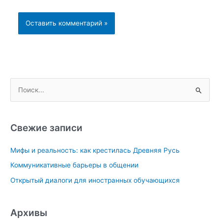
П
о
и
с
Свежие записи
к
Мифы и реальность: как крестилась Древняя Русь
:
Коммуникативные барьеры в общении
Открытый диалоги для иностранных обучающихся
Архивы