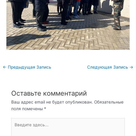
Навигация
←
Предыдущая Запись
Следующая Запись
→
по
записям
Оставьте комментарий
Ваш адрес email не будет опубликован.
Обязательные
поля помечены
*
Введите
здесь...