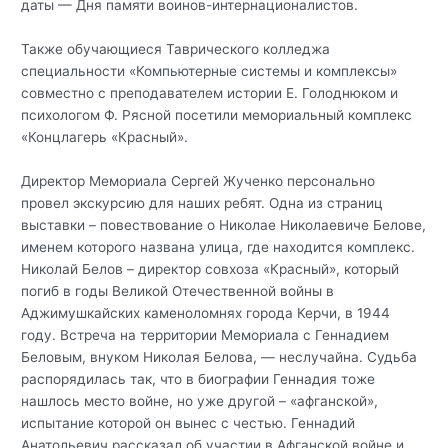
даты — Дня памяти воинов-интернационалистов.
Также обучающиеся Таврического колледжа
специальности «Компьютерные системы и комплексы»
совместно с преподавателем истории Е. Голоднюком и
психологом Ф. Рясной посетили мемориальный комплекс
«Концлагерь «Красный».
Директор Мемориала Сергей Жученко персонально
провел экскурсию для наших ребят. Одна из страниц
выставки – повествование о Николае Николаевиче Белове,
именем которого названа улица, где находится комплекс.
Николай Белов – директор совхоза «Красный», который
погиб в годы Великой Отечественной войны в
Аджимушкайских каменоломнях города Керчи, в 1944
году. Встреча на территории Мемориала с Геннадием
Беловым, внуком Николая Белова, — неслучайна. Судьба
распорядилась так, что в биографии Геннадия тоже
нашлось место войне, но уже другой – «афганской»,
испытание которой он вынес с честью. Геннадий
Анатольевич рассказал об участии в Афганской войне и