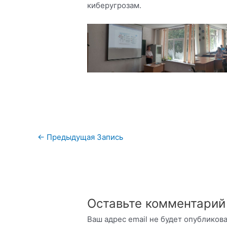
киберугрозам.
Навигация
←
Предыдущая Запись
по
записям
Оставьте комментарий
Ваш адрес email не будет опубликова