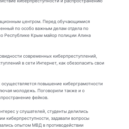
ействие киберпреступности и распространению
национным центром. Перед обучающимися
енный по особо важным делам отдела по
по Республике Крым майор полиции Алина
новидности современных киберпреступлений,
туплений в сети Интернет, как обезопасить свои
ак осуществляется повышение киберграмотности
ключая молодежь. Поговорили также и о
спространение фейков.
терес у слушателей, студенты делились
ии киберпреступности, задавали вопросы
овались опытом МВД в противодействии