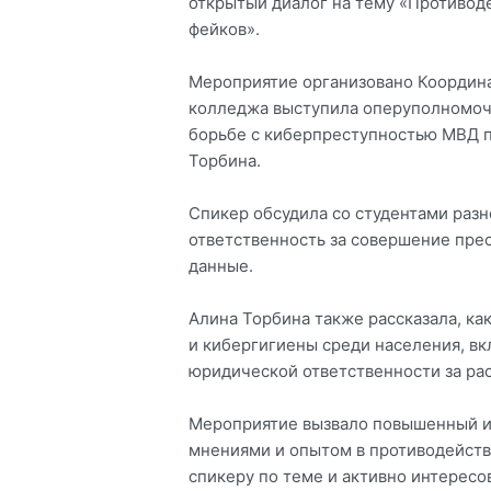
открытый диалог на тему «Противод
фейков».
Мероприятие организовано Коорди
колледжа выступила оперуполномоч
борьбе с киберпреступностью МВД 
Торбина.
Спикер обсудила со студентами раз
ответственность за совершение прес
данные.
Алина Торбина также рассказала, к
и кибергигиены среди населения, в
юридической ответственности за ра
Мероприятие вызвало повышенный ин
мнениями и опытом в противодейств
спикеру по теме и активно интерес