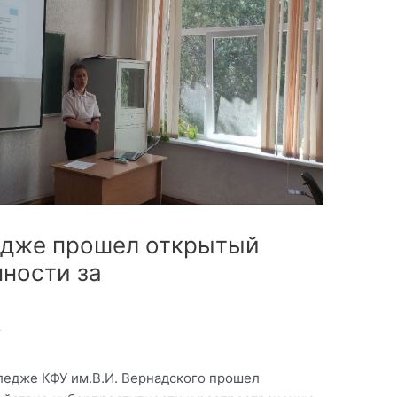
едже прошел открытый
нности за
т
лледже КФУ им.В.И. Вернадского прошел