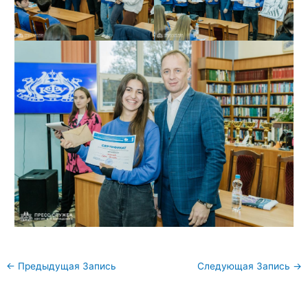
Навигация
←
Предыдущая Запись
Следующая Запись
→
по
записям