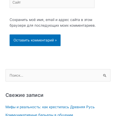
Сохранить моё имя, email и адрес сайта в этом
браузере для последующих моих комментариев.
П
о
и
с
Свежие записи
к
Мифы и реальность: как крестилась Древняя Русь
:
Коммуникативные барьеры в общении