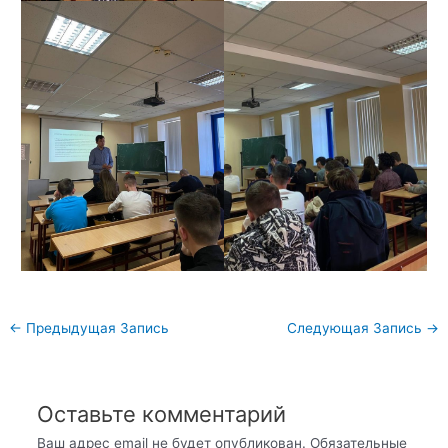
Навигация
←
Предыдущая Запись
Следующая Запись
→
по
записям
Оставьте комментарий
Ваш адрес email не будет опубликован.
Обязательные