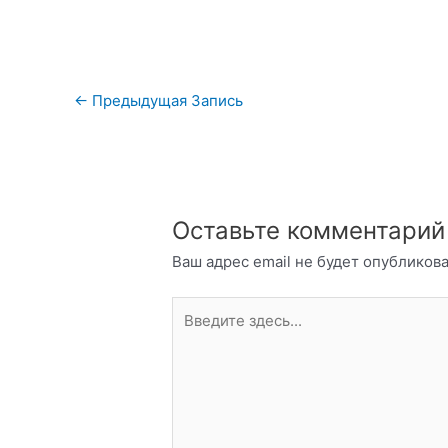
Навигация
←
Предыдущая Запись
по
записям
Оставьте комментарий
Ваш адрес email не будет опубликова
Введите
здесь...