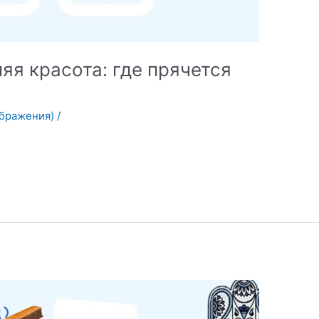
яя красота: где прячется
ображения)
/