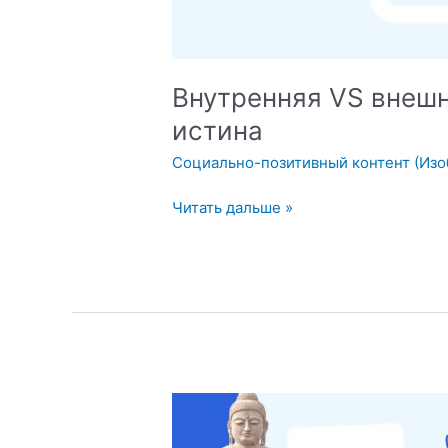
Внутренняя VS внешн
истина
Социально-позитивный контент (Из
Внутренняя
Читать дальше »
VS
внешняя
красота:
где
прячется
истина