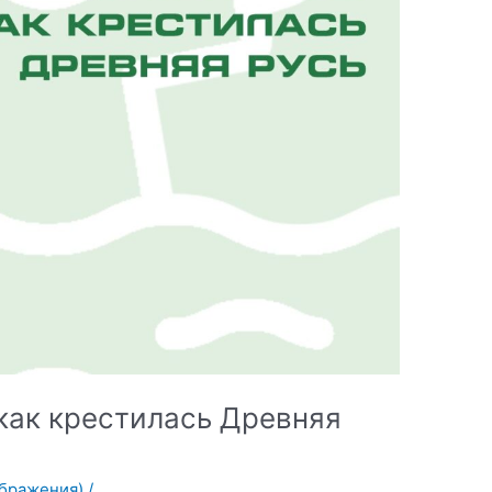
как крестилась Древняя
ображения)
/