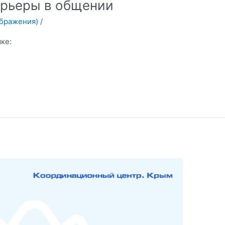
рьеры в общении
ображения)
/
ке: