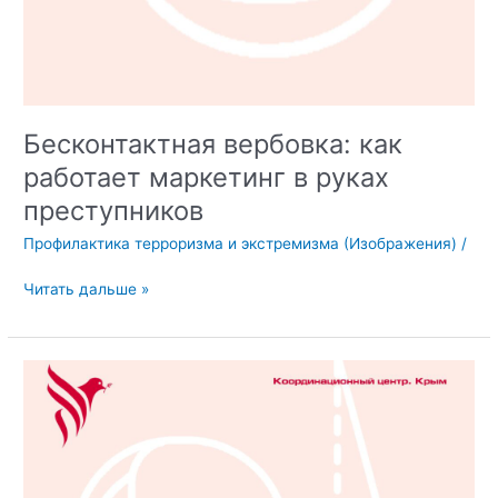
Бесконтактная вербовка: как
работает маркетинг в руках
преступников
Профилактика терроризма и экстремизма (Изображения)
/
Бесконтактная
Читать дальше »
вербовка:
как
работает
маркетинг
в
руках
преступников