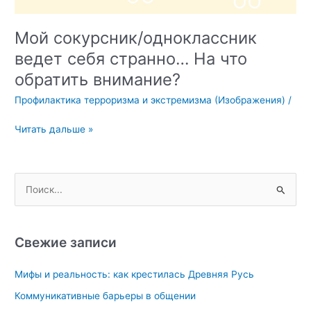
Мой сокурсник/одноклассник
ведет себя странно… На что
обратить внимание?
Профилактика терроризма и экстремизма (Изображения)
/
Мой
Читать дальше »
сокурсник/
одноклассник
ведет
П
себя
о
странно…
и
На
что
с
Свежие записи
обратить
к
внимание?
Мифы и реальность: как крестилась Древняя Русь
:
Коммуникативные барьеры в общении