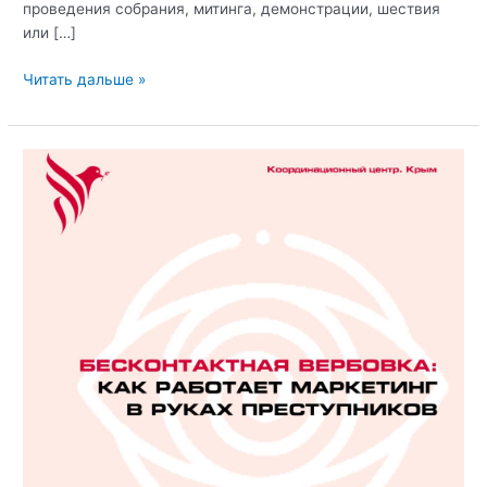
проведения собрания, митинга, демонстрации, шествия
или […]
Правовая
Читать дальше »
ответственность
за
экстремизм
для
несовершеннолетних