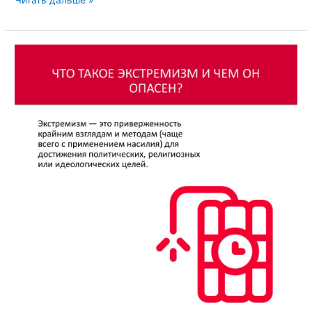
Читать дальше »
идеологии
терроризма:
причины,
методы
и
профилактика