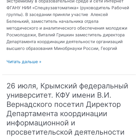
экстремизму в образовательной среде и сети Интернет
ФГАНУ НИИ «Спецвузавтоматика» (руководитель Рабочей
группы). В заседании приняли участие Алексей
Беленький, заместитель начальника отдела
методического и аналитического обеспечения молодежи
Росмолодежи, Виталий Гришкин заместитель директора
Департамента координации деятельности организаций
высшего образования Минобрнауки России, Георгий
5
Читать дальше »
августа
2021
года
26 июля, Крымский федеральный
состоялось
университет. КФУ имени В.И.
заседание
Рабочей
Вернадского посетил Директор
группы
Департамента координации
по
информационной и
противодействию
идеологии
просветительской деятельности
терроризма