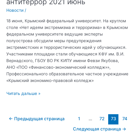
антитеррор 2021 июнь
КФУ
профилактики
имени
экстремизма.
Новости
/
В.И.
18 июня, Крымский федеральный университет. На круглом
Вернадского
столе «Нет идеям экстремизма и терроризма» в Крымском
посетил
федеральном университете ведущие эксперты
Директор
полуострова обсудили меры предупреждения
Департамента
экстремистских и террористических идей у обучающихся.
координации
Участниками площадки стали обучающиеся КФУ им. В.И.
информационной
Вернадского, ГБОУ ВО РК КИПУ имени Февзи Якубова,
и
АНО «ПОО «Финансово-экономический колледж»»,
просветительской
Профессионального образовательное частное учреждение
деятельности
«Крымский экономико-правовой колледж»
Министерства
науки
Программа
Читать дальше »
и
Мероприятий
высшего
антитеррор
образования
2021
РФ
Постраничная
←
Предыдущая страница
1
…
72
73
74
июнь
Андрей
навигация
Толмачёв
Следующая страница
→
записи