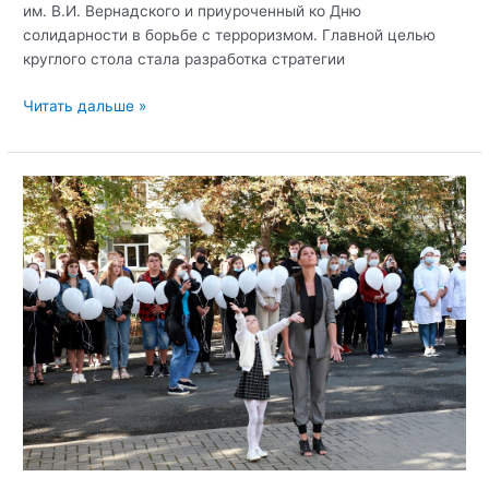
им. В.И. Вернадского и приуроченный ко Дню
Дню
солидарности в борьбе с терроризмом. Главной целью
солидарности
круглого стола стала разработка стратегии
борьбы
с
Круглый
Читать дальше »
терроризмом
стол:
«Актуальные
вопросы
профилактики
идеологии
терроризма
и
экстремизма
в
Республике
Крым»