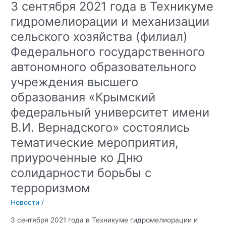
3 сентября 2021 года в Техникуме
о
гидромелиорации и механизации
роли
образовательного
сельского хозяйства (филиал)
аспекта
Федерального государственного
в
противодействии
автономного образовательного
глобальной
учреждения высшего
террористической
образования «Крымский
угрозе
федеральный университет имени
В.И. Вернадского» состоялись
тематические мероприятия,
приуроченные ко Дню
солидарности борьбы с
терроризмом
Новости
/
3 сентября 2021 года в Техникуме гидромелиорации и