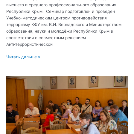
высшего и среднего профессионального образования
Республики Крым. Семинар подготовлен и проведен
Учебно-методическим центром противодействия
терроризму КФУ им. В.И. Вернадского и Министерством
образования, науки и молодёжи Республики Крым в
соответствии с совместным решением
Антитеррористической
Семинар-
Читать дальше »
практикум
с
лицами,
ответственными
за
противодействие
идеологии
терроризма
образовательных
учреждений
высшего