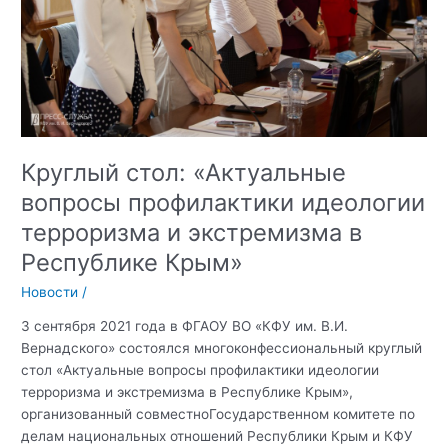
хозяйства
(филиал)
Федерального
государственного
автономного
образовательного
учреждения
Круглый стол: «Актуальные
высшего
вопросы профилактики идеологии
образования
«Крымский
терроризма и экстремизма в
федеральный
Республике Крым»
университет
имени
Новости
/
В.И.
3 сентября 2021 года в ФГАОУ ВО «КФУ им. В.И.
Вернадского»
Вернадского» состоялся многоконфессиональный круглый
состоялись
стол «Актуальные вопросы профилактики идеологии
тематические
терроризма и экстремизма в Республике Крым»,
мероприятия,
организованный совместноГосударственном комитете по
приуроченные
делам национальных отношений Республики Крым и КФУ
ко