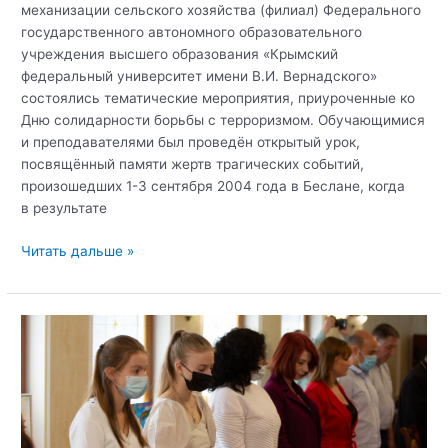
механизации сельского хозяйства (филиал) Федерального
государственного автономного образовательного
учреждения высшего образования «Крымский
федеральный университет имени В.И. Вернадского»
состоялись тематические мероприятия, приуроченные ко
Дню солидарности борьбы с терроризмом. Обучающимися
и преподавателями был проведён открытый урок,
посвящённый памяти жертв трагических событий,
произошедших 1-3 сентября 2004 года в Беслане, когда
в результате
3
Читать дальше »
сентября
2021
года
в
Техникуме
гидромелиорации
и
механизации
сельского