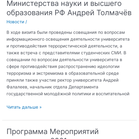
Министерства науки и высшего
Координационного
образования РФ Андрей Толмачёв
совета
Министерства
Новости
/
науки
и
В ходе визита были проведены совещания по вопросам
высшего
информационного освещения деятельности университета
образования
и противодействия террористической деятельности, а
РФ
также встреча с представителями студенческих СМИ. В
по
совещании по вопросам деятельности университета в
вопросам
сфере противодействия распространению идеологии
формирования
терроризма и экстремизма в образовательной среде
у
приняли также участие ректор университета Андрей
молодежи
Фалалеев, начальник отдела Департамента
активной
государственной молодёжной политики и воспитательной
гражданской
26
Читать дальше »
позиции,
июля,
противодействия
Крымский
идеологии
федеральный
терроризма
Программа Мероприятий
университет.
и