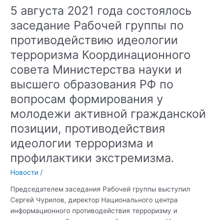
Беслана»
5 августа 2021 года состоялось
в
заседание Рабочей группы по
Крымском
федеральном
противодействию идеологии
университете
терроризма Координационного
имени
совета Министерства науки и
В.И.
Вернадского
высшего образования РФ по
вопросам формирования у
молодежи активной гражданской
позиции, противодействия
идеологии терроризма и
профилактики экстремизма.
Новости
/
Председателем заседания Рабочей группы выступил
Сергей Чурилов, директор Национального центра
информационного противодействия терроризму и