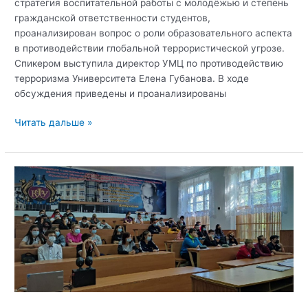
стратегия воспитательной работы с молодёжью и степень
гражданской ответственности студентов,
проанализирован вопрос о роли образовательного аспекта
в противодействии глобальной террористической угрозе.
Спикером выступила директор УМЦ по противодействию
терроризма Университета Елена Губанова. В ходе
обсуждения приведены и проанализированы
В
Читать дальше »
рамках
заседания
Совета
по
гражданско-
патриотическому
воспитанию
Крымского
федерального
университета
проанализирован
вопрос