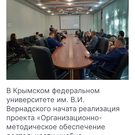
распознаванию
противоправного
контента
в
сети
в
Крымском
федеральном
университете
имени
В.И.
Вернадского
В Крымском федеральном
университете им. В.И.
Вернадского начата реализация
проекта «Организационно-
методическое обеспечение