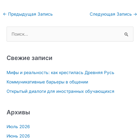
Навигация
←
Предыдущая Запись
Следующая Запись
→
по
записям
П
о
и
с
Свежие записи
к
Мифы и реальность: как крестилась Древняя Русь
:
Коммуникативные барьеры в общении
Открытый диалоги для иностранных обучающихся
Архивы
Июль 2026
Июнь 2026