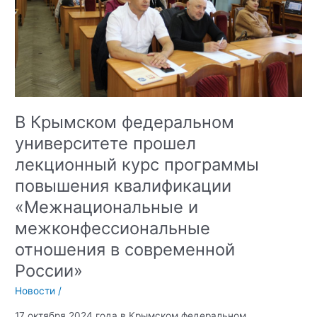
круглый
стол
«Эффективность
противодействия
преступлениям,
совершаемым
с
В Крымском федеральном
использованием
университете прошел
информационных
технологий»
лекционный курс программы
повышения квалификации
«Межнациональные и
межконфессиональные
отношения в современной
России»
Новости
/
17 октября 2024 года в Крымском федеральном