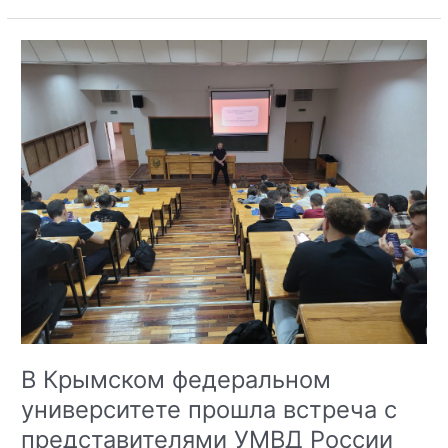
провел
семинар
«Студенческая
проектная
деятельность
в
сфере
профилактики
религиозного
радикализма»
В Крымском федеральном
университете прошла встреча с
представителями УМВД России