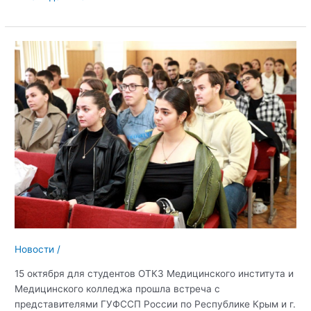
Евпаторийском
институте
социальных
наук
состоялась
встреча
с
ФССП
по
Республике
Крым
и
г.
Севастополю
Новости
/
15 октября для студентов ОТКЗ Медицинского института и
Медицинского колледжа прошла встреча с
представителями ГУФССП России по Республике Крым и г.