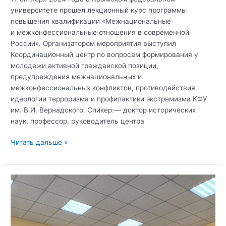
университете прошел лекционный курс программы
повышения квалификации «Межнациональные
и межконфессиональные отношения в современной
России». Организатором мероприятия выступил
Координационный центр по вопросам формирования у
молодежи активной гражданской позиции,
предупреждения межнациональных и
межконфессиональных конфликтов, противодействия
идеологии терроризма и профилактики экстремизма КФУ
им. В.И. Вернадского. Спикер:— доктор исторических
наук, профессор, руководитель центра
В
Читать дальше »
Крымском
федеральном
университете
прошел
лекционный
курс
программы