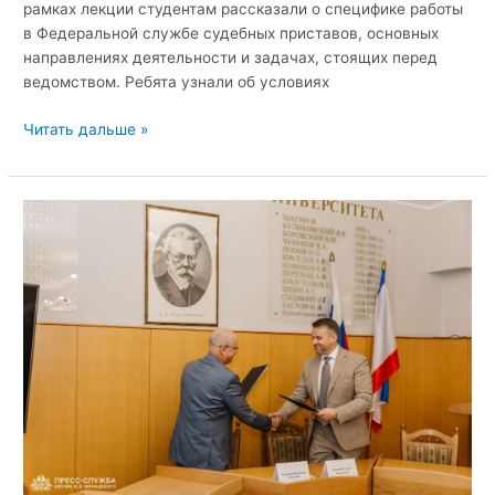
рамках лекции студентам рассказали о специфике работы
в Федеральной службе судебных приставов, основных
направлениях деятельности и задачах, стоящих перед
ведомством. Ребята узнали об условиях
Для
Читать дальше »
студентов
Института
филологии
прошла
встреча
с
ФССП
по
Республике
Крым
и
г.
Севастополю