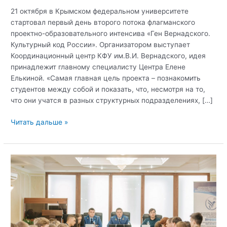
21 октября в Крымском федеральном университете
стартовал первый день второго потока флагманского
проектно-образовательного интенсива «Ген Вернадского.
Культурный код России». Организатором выступает
Координационный центр КФУ им.В.И. Вернадского, идея
принадлежит главному специалисту Центра Елене
Елькиной. «Самая главная цель проекта – познакомить
студентов между собой и показать, что, несмотря на то,
что они учатся в разных структурных подразделениях, […]
В
Читать дальше »
Крымском
федеральном
университете
стартовал
второй
поток
проектно-
образовательного
интенсива