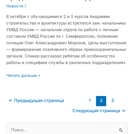
Новости
/
8 октября с обучающимися 2 и 3 курсов Академии
строительства и архитектуры встретился зам. начальника
УМВД России — начальник отдела по работе с личным
составом УМВД России по г. Симферополю, полковник
полиции Олег Александрович Морозов. Целы выступления
— формирование позитивного образа правоохранительных
органов. Спикер рассказал ребятам об особенностях
работы и специфике службы в различных подразделениях
В
Читать дальше »
Крымском
федеральном
университете
Постраничная
←
Предыдущая страница
1
2
3
прошла
навигация
встреча
Следующая страница
→
записи
с
представителями
П
УМВД