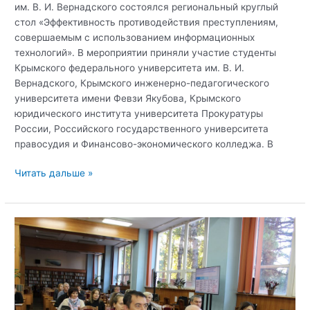
им. В. И. Вернадского состоялся региональный круглый
стол «Эффективность противодействия преступлениям,
совершаемым с использованием информационных
технологий». В мероприятии приняли участие студенты
Крымского федерального университета им. В. И.
Вернадского, Крымского инженерно-педагогического
университета имени Февзи Якубова, Крымского
юридического института университета Прокуратуры
России, Российского государственного университета
правосудия и Финансово-экономического колледжа. В
В
Читать дальше »
Крымском
федеральном
университете
им.
В.
И.
Вернадского
состоялся
региональный