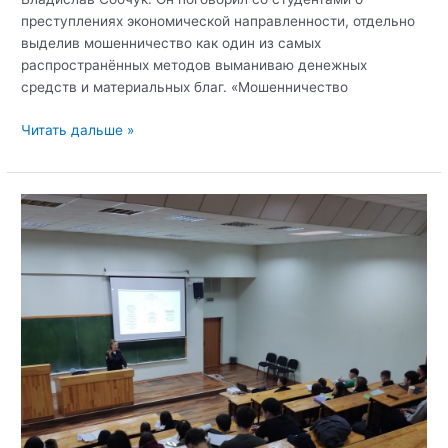
преступлениях экономической направленности, отдельно
выделив мошенничество как один из самых
распространённых методов выманиваю денежных
средств и материальных благ. «Мошенничество
Открытый
Читать дальше »
диалог.
Мошенничество:
виды
и
ответственность
за
преступления