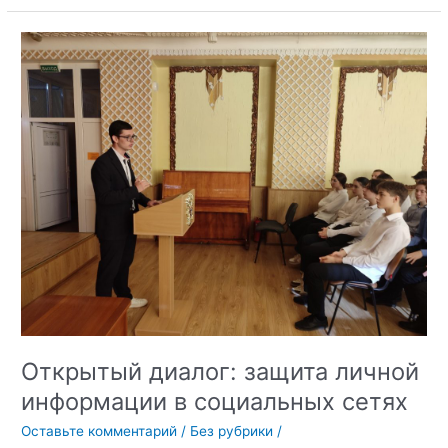
Угрозы,
вызовы
и
возможности
в
сфере
формирования
межкультурного
и
межнационального
диалога
в
студенческой
среде
Открытый диалог: защита личной
информации в социальных сетях
Оставьте комментарий
/
Без рубрики
/