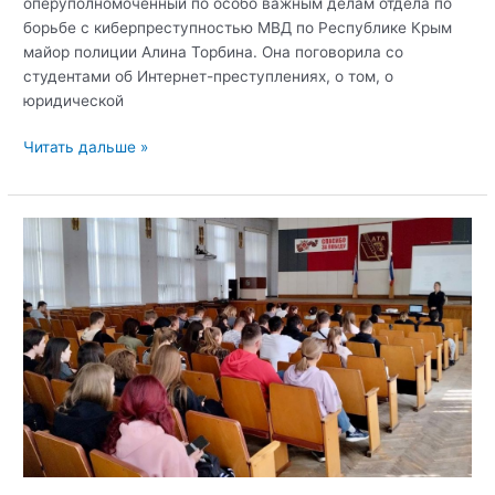
оперуполномоченный по особо важным делам отдела по
борьбе с киберпреступностью МВД по Республике Крым
майор полиции Алина Торбина. Она поговорила со
студентами об Интернет-преступлениях, о том, о
юридической
Открытый
Читать дальше »
диалог:
кибербезопасность
и
противодействие
информационным
угрозам