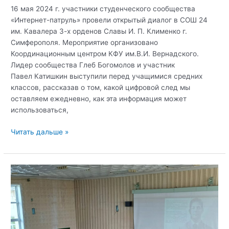
16 мая 2024 г. участники студенческого сообщества
«Интернет-патруль» провели открытый диалог в СОШ 24
им. Кавалера 3-х орденов Славы И. П. Клименко г.
Симферополя. Мероприятие организовано
Координационным центром КФУ им.В.И. Вернадского.
Лидер сообщества Глеб Богомолов и участник
Павел Катишкин выступили перед учащимися средних
классов, рассказав о том, какой цифровой след мы
оставляем ежедневно, как эта информация может
использоваться,
Открытый
Читать дальше »
диалог:
защита
личной
информации
в
социальных
сетях