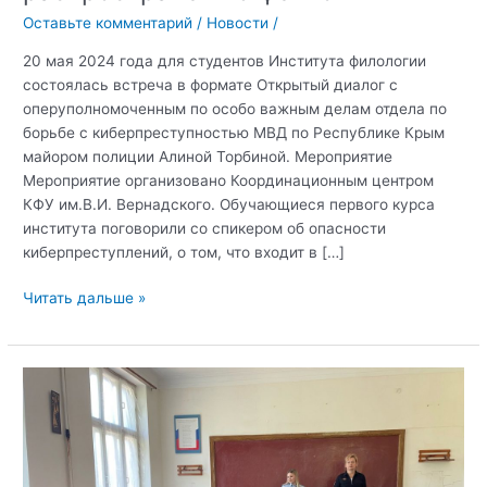
Оставьте комментарий
/
Новости
/
20 мая 2024 года для студентов Института филологии
состоялась встреча в формате Открытый диалог с
оперуполномоченным по особо важным делам отдела по
борьбе с киберпреступностью МВД по Республике Крым
майором полиции Алиной Торбиной. Мероприятие
Мероприятие организовано Координационным центром
КФУ им.В.И. Вернадского. Обучающиеся первого курса
института поговорили со спикером об опасности
киберпреступлений, о том, что входит в […]
Открытый
Читать дальше »
диалог:
противодействие
киберпреступности
и
распространению
фейков