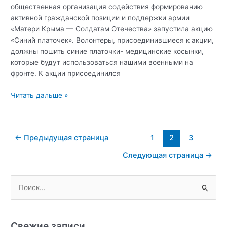
общественная организация содействия формированию
активной гражданской позиции и поддержки армии
«Матери Крыма — Солдатам Отечества» запустила акцию
«Синий платочек». Волонтеры, присоединившиеся к акции,
должны пошить синие платочки- медицинские косынки,
которые будут использоваться нашими военными на
фронте. К акции присоединился
Студенты
Читать дальше »
Крымского
федерального
университета
Постраничная
←
Предыдущая страница
1
2
3
приняли
навигация
участие
Следующая страница
→
записи
в
акции
П
«Синий
платочек»
о
и
с
Свежие записи