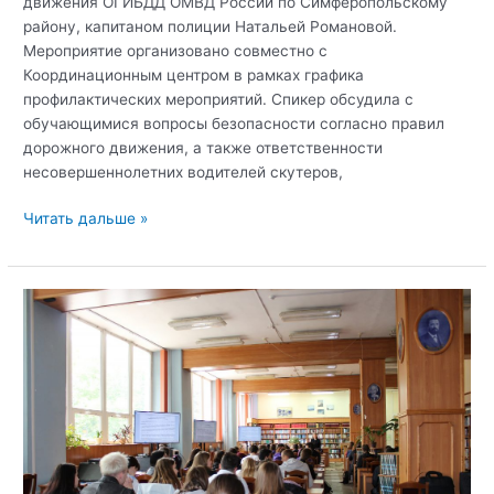
движения ОГИБДД ОМВД России по Симферопольскому
району, капитаном полиции Натальей Романовой.
Мероприятие организовано совместно с
Координационным центром в рамках графика
профилактических мероприятий. Спикер обсудила с
обучающимися вопросы безопасности согласно правил
дорожного движения, а также ответственности
несовершеннолетних водителей скутеров,
В
Читать дальше »
ОТКЗ
агропромышленном
колледже
прошел
открытый
диалог
об
ответственности
несовершеннолетних
водителей