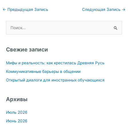
Навигация
←
Предыдущая Запись
Следующая Запись
→
по
записям
П
о
и
с
Свежие записи
к
Мифы и реальность: как крестилась Древняя Русь
:
Коммуникативные барьеры в общении
Открытый диалоги для иностранных обучающихся
Архивы
Июль 2026
Июнь 2026