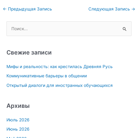
Навигация
←
Предыдущая Запись
Следующая Запись
→
по
записям
П
о
и
с
Свежие записи
к
Мифы и реальность: как крестилась Древняя Русь
:
Коммуникативные барьеры в общении
Открытый диалоги для иностранных обучающихся
Архивы
Июль 2026
Июнь 2026