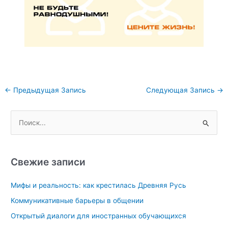
Навигация
←
Предыдущая Запись
Следующая Запись
→
по
записям
П
о
и
с
Свежие записи
к
Мифы и реальность: как крестилась Древняя Русь
:
Коммуникативные барьеры в общении
Открытый диалоги для иностранных обучающихся