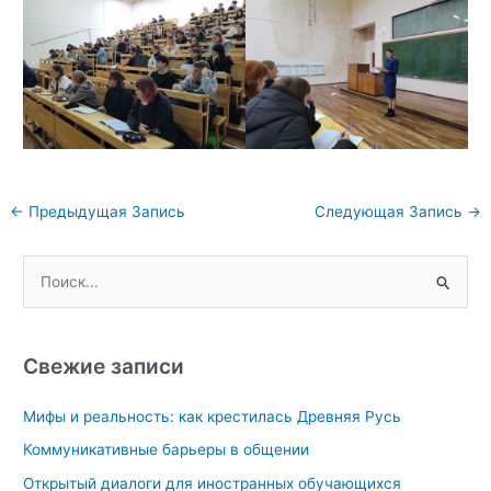
Навигация
←
Предыдущая Запись
Следующая Запись
→
по
записям
П
о
и
с
Свежие записи
к
Мифы и реальность: как крестилась Древняя Русь
:
Коммуникативные барьеры в общении
Открытый диалоги для иностранных обучающихся