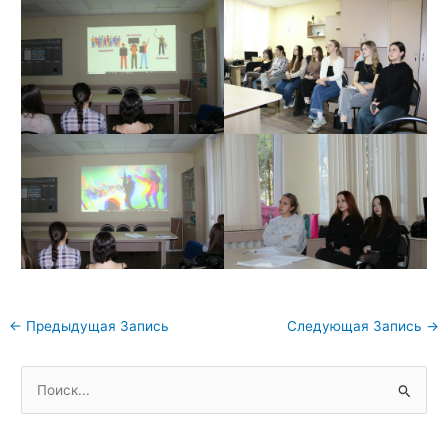
Навигация
←
Предыдущая Запись
Следующая Запись
→
по
записям
П
о
и