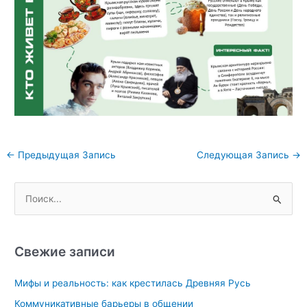
Навигация
←
Предыдущая Запись
Следующая Запись
→
по
записям
П
о
и
с
Свежие записи
к
Мифы и реальность: как крестилась Древняя Русь
:
Коммуникативные барьеры в общении