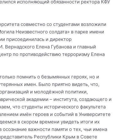
делился исполняющий обязанности ректора КФУ
рситета совместно со студентами возложили
огила Неизвестного солдата» в парке имени
ции присоединилась и директор
. Вернадского Елена Губанова и главный
центр по противодействию терроризму Елена
 только помнить о безымянных героях, но и
утерянных имен. Было приятно видеть, что,
организаций и молодёжной политики,
аврической академии – института, создающего и
аем, что студенты исторического факультета
влением имён героев и событий в Университете
деемся в скором времени увидеть итоги их
в осознание важности памяти о тех, чьи имена
 представитель Республики Крым в Совете