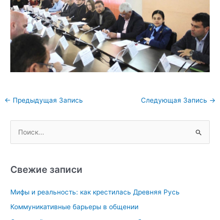
Навигация
←
Предыдущая Запись
Следующая Запись
→
по
записям
П
о
и
с
Свежие записи
к
Мифы и реальность: как крестилась Древняя Русь
:
Коммуникативные барьеры в общении