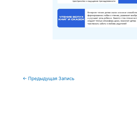
Навигация
←
Предыдущая Запись
по
записям