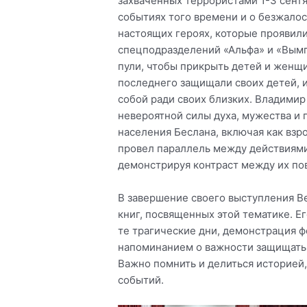
захваченных террористами 1-3 сентя
событиях того времени и о безжалос
настоящих героях, которые проявили
спецподразделений «Альфа» и «Вымп
пули, чтобы прикрыть детей и женщи
последнего защищали своих детей, и
собой ради своих близких. Владимир
невероятной силы духа, мужества и
населения Беслана, включая как взро
провел параллель между действиями
демонстрируя контраст между их по
В завершение своего выступления В
книг, посвященных этой тематике. Е
те трагические дни, демонстрация ф
напоминанием о важности защищать 
Важно помнить и делиться историей,
событий.