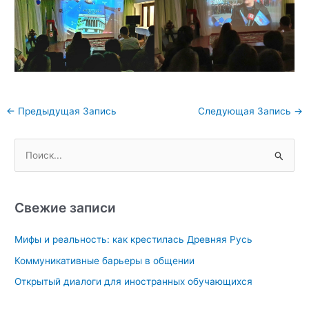
Навигация
←
Предыдущая Запись
Следующая Запись
→
по
записям
П
о
и
с
Свежие записи
к
Мифы и реальность: как крестилась Древняя Русь
:
Коммуникативные барьеры в общении
Открытый диалоги для иностранных обучающихся