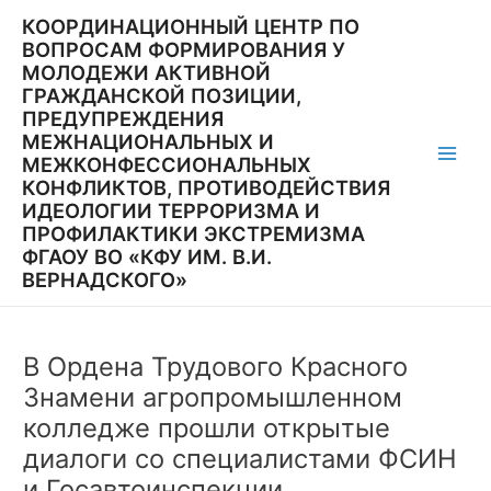
Перейти
КООРДИНАЦИОННЫЙ ЦЕНТР ПО
к
ВОПРОСАМ ФОРМИРОВАНИЯ У
содержимому
МОЛОДЕЖИ АКТИВНОЙ
ГРАЖДАНСКОЙ ПОЗИЦИИ,
ПРЕДУПРЕЖДЕНИЯ
МЕЖНАЦИОНАЛЬНЫХ И
МЕЖКОНФЕССИОНАЛЬНЫХ
Main
КОНФЛИКТОВ, ПРОТИВОДЕЙСТВИЯ
ИДЕОЛОГИИ ТЕРРОРИЗМА И
Men
ПРОФИЛАКТИКИ ЭКСТРЕМИЗМА
ФГАОУ ВО «КФУ ИМ. В.И.
ВЕРНАДСКОГО»
В Ордена Трудового Красного
Знамени агропромышленном
колледже прошли открытые
диалоги со специалистами ФСИН
и Госавтоинспекции