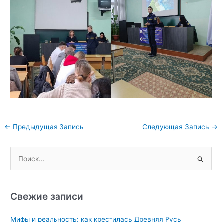
Навигация
←
Предыдущая Запись
Следующая Запись
→
по
записям
П
о
и
с
Свежие записи
к
Мифы и реальность: как крестилась Древняя Русь
: