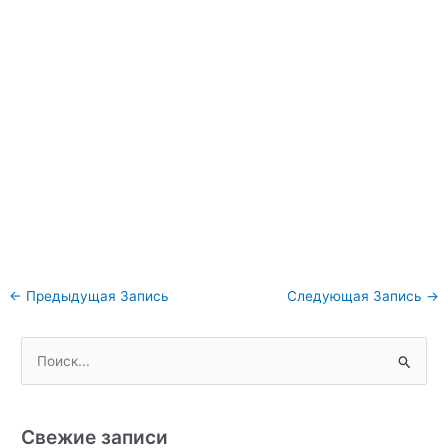
Навигация
←
Предыдущая Запись
Следующая Запись
→
по
записям
П
о
и
с
Свежие записи