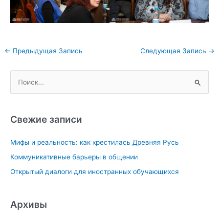
Навигация
←
Предыдущая Запись
Следующая Запись
→
по
записям
П
о
и
с
Свежие записи
к
Мифы и реальность: как крестилась Древняя Русь
:
Коммуникативные барьеры в общении
Открытый диалоги для иностранных обучающихся
Архивы