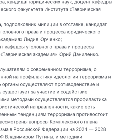
а, кандидат юридических наук, доцент кафедры
еского факультета Института «Таврическая
, подполковник милиции в отставке, кандидат
уголовного права и процесса юридического
 академия» Лидия Юрченко;
т кафедры уголовного права и процесса
 «Таврическая академия» Юрий Даниленко.
 слушателям о современном терроризме, о
енной на профилактику идеологии терроризма и
е органы осуществляют противодействие и
ь существует за участие и содействие
кими методами осуществляется профилактика
ристической направленности, какие есть
еменным тенденциям терроризма противостоит
рассмотрены вопросы Комплексного плана
зма в Российской Федерации на 2024 — 2028
РФ Владимиром Путины, и методики