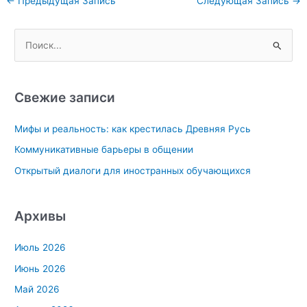
←
Предыдущая Запись
Следующая Запись
→
по
записям
П
о
и
с
Свежие записи
к
Мифы и реальность: как крестилась Древняя Русь
:
Коммуникативные барьеры в общении
Открытый диалоги для иностранных обучающихся
Архивы
Июль 2026
Июнь 2026
Май 2026