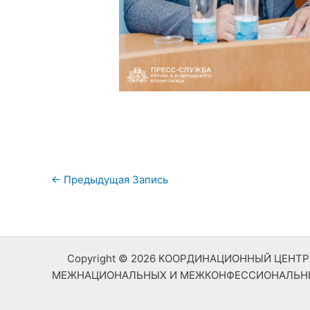
Навигация
←
Предыдущая Запись
по
записям
Copyright © 2026 КООРДИНАЦИОННЫЙ ЦЕН
МЕЖНАЦИОНАЛЬНЫХ И МЕЖКОНФЕССИОНАЛЬНЫХ