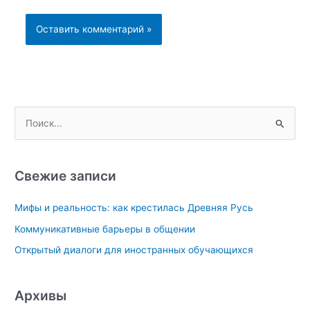
П
о
и
с
Свежие записи
к
Мифы и реальность: как крестилась Древняя Русь
:
Коммуникативные барьеры в общении
Открытый диалоги для иностранных обучающихся
Архивы