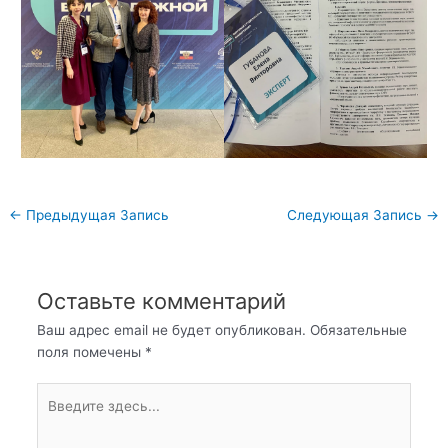
Навигация
←
Предыдущая Запись
Следующая Запись
→
по
записям
Оставьте комментарий
Ваш адрес email не будет опубликован.
Обязательные
поля помечены
*
Введите
здесь...