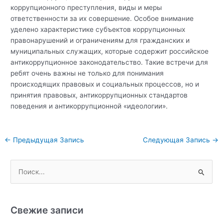
коррупционного преступления, виды и меры
ответственности за их совершение. Особое внимание
уделено характеристике субъектов коррупционных
правонарушений и ограничениям для гражданских и
муниципальных служащих, которые содержит российское
антикоррупционное законодательство. Такие встречи для
ребят очень важны не только для понимания
происходящих правовых и социальных процессов, но и
принятия правовых, антикоррупционных стандартов
поведения и антикоррупционной «идеологии».
Навигация
←
Предыдущая Запись
Следующая Запись
→
по
записям
П
о
и
с
Свежие записи
к