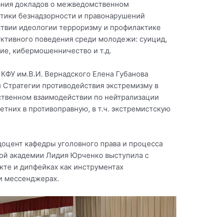
ания докладов о межведомственном
тики безнадзорности и правонарушений
твии идеологии терроризму и профилактике
уктивного поведения среди молодежи: суицид,
ие, кибермошенничество и т.д.
КФУ им.В.И. Вернадского Елена Губанова
и Стратегии противодействия экстремизму в
твенном взаимодействии по нейтрализации
тних в противоправную, в т.ч. экстремистскую
доцент кафедры уголовного права и процесса
ой академии Лидия Юрченко выступила с
кте и дипфейках как инструментах
и мессенджерах.