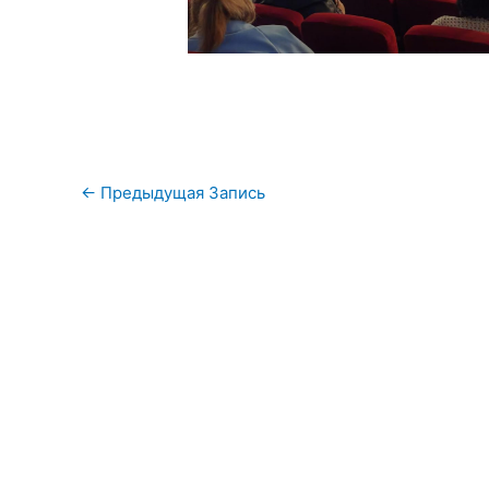
Навигация
←
Предыдущая Запись
по
записям